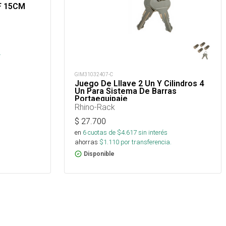
-F 15CM
.
GIM31032407-C
Juego De Lllave 2 Un Y Cilindros 4
Un Para Sistema De Barras
Portaequipaje
Rhino-Rack
$
27.700
en
6
cuotas de $
4.617
sin interés
ahorras
$
1.110
por transferencia.
Disponible