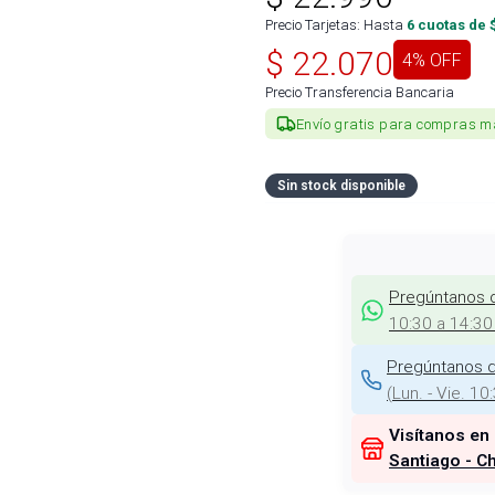
Precio Tarjetas: Hasta
6
cuotas de 
$
22.070
4
% OFF
Precio Transferencia Bancaria
Envío gratis para compras m
Sin stock disponible
Pregúntanos 
10:30 a 14:30
Pregúntanos d
(
Lun. - Vie. 10
Visítanos en
Santiago - Ch