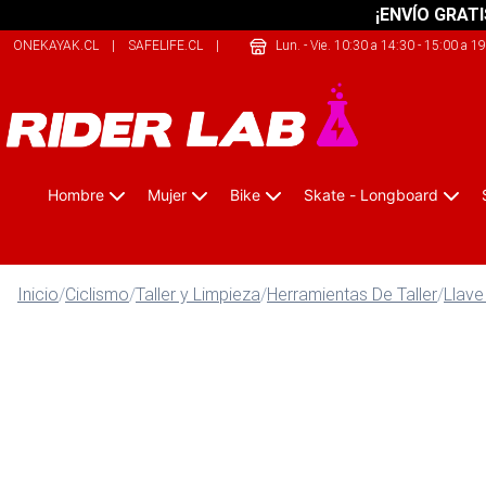
¡ENVÍO GRATI
ONEKAYAK.CL
|
SAFELIFE.CL
|
JUSTBIKE.CL
Lun. - Vie. 10:30 a 14:30 - 15:00 a 1
Hombre
Mujer
Bike
Skate - Longboard
Inicio
/
Ciclismo
/
Taller y Limpieza
/
Herramientas De Taller
/
Llave