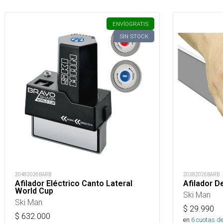
ENVÍO
GRATIS
SIN STOCK
20482026BARB
20382026BARB
Afilador Eléctrico Canto Lateral
Afilador D
World Cup
Ski Man
Ski Man
$
29.990
$
632.000
en
6
cuotas de