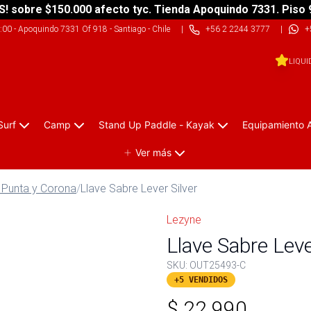
S! sobre $150.000 afecto tyc. Tienda Apoquindo 7331. Piso 
9:00
-
Apoquindo 7331 Of 918 - Santiago - Chile
|
+56 2 2244 3777
|
+
LIQUI
Surf
Camp
Stand Up Paddle - Kayak
Equipamiento 
Ver más
 Punta y Corona
/
Llave Sabre Lever Silver
Lezyne
Llave Sabre Leve
SKU:
OUT25493-C
+5 VENDIDOS
$
22.990