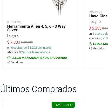
OUT25486-C
Llave Clas
Lezyne
OUT25489-C
Herramienta Allen 4, 5, 6 - 3 Way
$
5.333
$
14
Silver
en
6
cuotas de
Lezyne
ahorras
$
210
$
7.333
$
20.990
LLEGA MA
en
6
cuotas de $
1.222
sin interés
+5 Vendidos
ahorras
$
290
por transferencia.
LLEGA MAÑANA✔️TIENDA APOQUINDO
+5 Vendidos
Últimos Comprados
ENVÍO
GRATIS