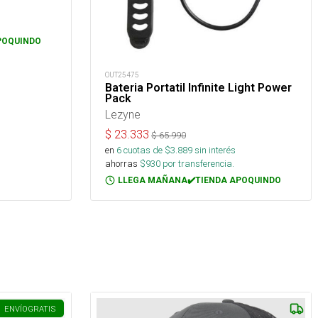
POQUINDO
OUT25475
Bateria Portatil Infinite Light Power
Pack
Lezyne
$
23.333
$
65.990
en
6
cuotas de $
3.889
sin interés
ahorras
$
930
por transferencia.
LLEGA MAÑANA✔️TIENDA APOQUINDO
ENVÍO
GRATIS