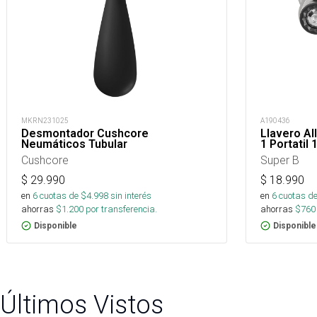
MKRN231025
A190436
Desmontador Cushcore
Llavero Al
Neumáticos Tubular
1 Portatil
Cushcore
Super B
$
29.990
$
18.990
en
6
cuotas de $
4.998
sin interés
en
6
cuotas de
ahorras
$
1.200
por transferencia.
ahorras
$
760
Disponible
Disponible
Últimos Vistos