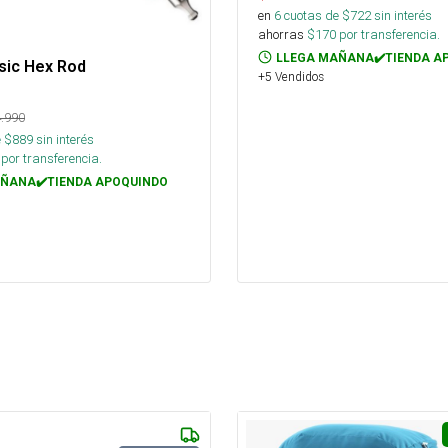
en
6
cuotas de $
722
sin interés
ahorras
$
170
por transferencia.
LLEGA MAÑANA✔️TIENDA A
sic Hex Rod
+5 Vendidos
.990
 $
889
sin interés
por transferencia.
ÑANA✔️TIENDA APOQUINDO