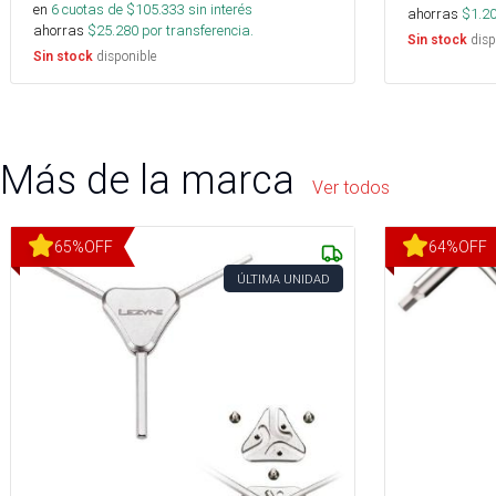
en
6
cuotas de $
105.333
sin interés
ahorras
$
1.2
ahorras
$
25.280
por transferencia.
disp
Sin stock
disponible
Sin stock
Más de la marca
Ver todos
65
%
OFF
64
%
OFF
ÚLTIMA UNIDAD