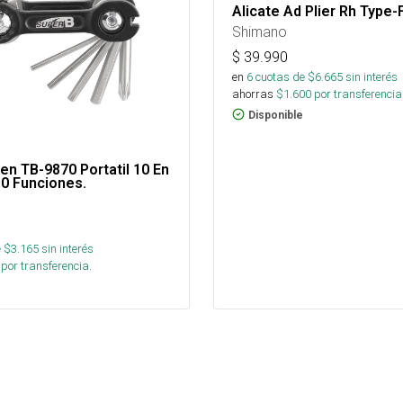
Alicate Ad Plier Rh Type
Shimano
$
39.990
en
6
cuotas de $
6.665
sin interés
ahorras
$
1.600
por transferencia
Disponible
len TB-9870 Portatil 10 En
 10 Funciones.
 $
3.165
sin interés
por transferencia.