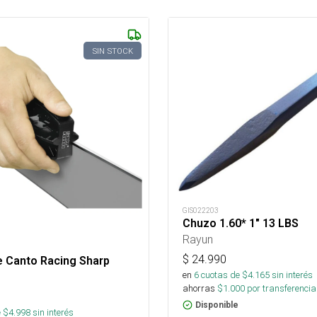
SIN STOCK
GIS022203
Chuzo 1.60* 1" 13 LBS
Rayun
$
24.990
e Canto Racing Sharp
en
6
cuotas de $
4.165
sin interés
ahorras
$
1.000
por transferencia
Disponible
 $
4.998
sin interés