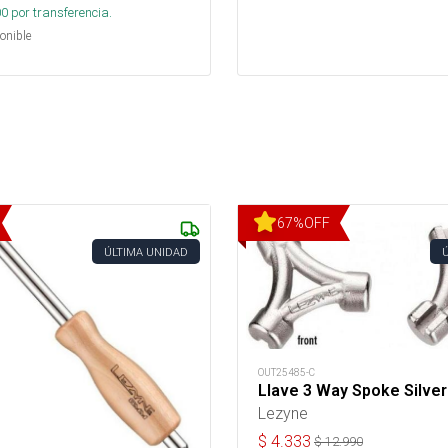
00
por transferencia.
onible
67
%
OFF
ÚLTIMA UNIDAD
OUT25485-C
Llave 3 Way Spoke Silver
Lezyne
$
4.333
$
12.990