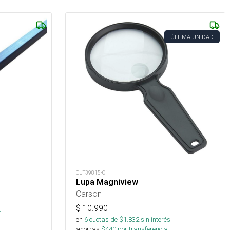
ÚLTIMA UNIDAD
OUT39815-C
Lupa Magniview
Carson
$
10.990
.
en
6
cuotas de $
1.832
sin interés
ahorras
$
440
por transferencia.