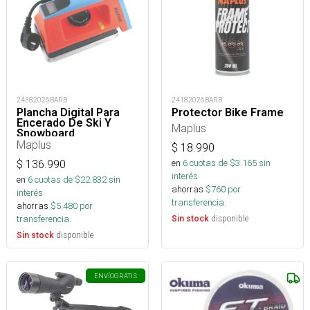
24382026BARB
24182026BARB
Plancha Digital Para
Protector Bike Frame
Encerado De Ski Y
Maplus
Snowboard
Maplus
$
18.990
en
6
cuotas de $
3.165
sin
$
136.990
interés
en
6
cuotas de $
22.832
sin
ahorras
$
760
por
interés
transferencia.
ahorras
$
5.480
por
transferencia.
disponible
Sin stock
disponible
Sin stock
ENVÍO
GRATIS