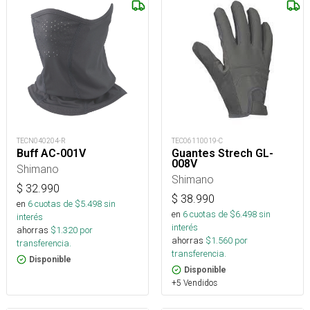
TECN040204-R
TEC06110019-C
Buff AC-001V
Guantes Strech GL-
008V
Shimano
Shimano
$
32.990
$
38.990
en
6
cuotas de $
5.498
sin
en
6
cuotas de $
6.498
sin
interés
interés
ahorras
$
1.320
por
ahorras
$
1.560
por
transferencia.
transferencia.
Disponible
Disponible
+5 Vendidos