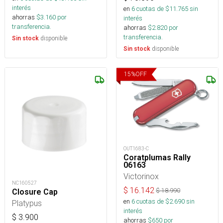
interés
en
6
cuotas de $
11.765
sin
ahorras
$
3.160
por
interés
transferencia.
ahorras
$
2.820
por
transferencia.
disponible
Sin stock
disponible
Sin stock
15
%
OFF
OUT1683-C
Coratplumas Rally
06163
Victorinox
NC160527
$
16.142
$
18.990
Closure Cap
en
6
cuotas de $
2.690
sin
Platypus
interés
$
3.900
ahorras
$
650
por