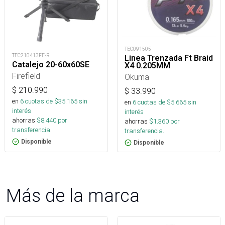
TEC091505
TEC210413FE-R
Linea Trenzada Ft Braid
Catalejo 20-60x60SE
X4 0.205MM
Firefield
Okuma
$
210.990
$
33.990
en
6
cuotas de $
35.165
sin
en
6
cuotas de $
5.665
sin
interés
interés
ahorras
$
8.440
por
ahorras
$
1.360
por
transferencia.
transferencia.
Disponible
Disponible
Más de la marca