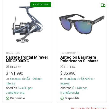
ENVÍO
GRATIS
TEC05110021
TEC100407BA-R
Carrete frontal Miravel
Anteojos Bassterra
MIRC5000XG
Polarizados Sunbass
Shimano
Shimano
$
191.990
$
35.990
en
6
cuotas de $
31.998
sin
en
6
cuotas de $
5.998
sin
interés
interés
ahorras
$
7.680
por
ahorras
$
1.440
por
transferencia.
transferencia.
Disponible
Disponible
Ver más de la marca