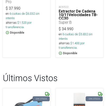
Pro
A030522
$
37.990
Extractor De Cadena
en
6
cuotas de $
6.332
sin
10/11Velocidades TB-
CC30
interés
Super B
ahorras
$
1.520
por
transferencia.
$
34.990
Disponible
en
6
cuotas de $
5.832
sin
interés
ahorras
$
1.400
por
transferencia.
Disponible
Últimos Vistos
SIN STOCK
SIN STOCK