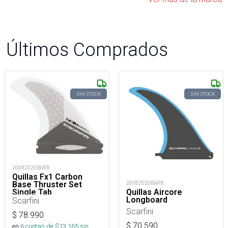
Últimos Comprados
SIN STOCK
SIN STOCK
26682026BARB
Quillas Fx1 Carbon
Base Thruster Set
26082026BARB
Single Tab
Quillas Aircore
Longboard
Scarfini
Scarfini
$
78.990
$
70.590
en
6
cuotas de $
13.165
sin