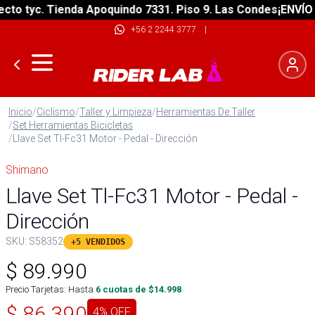
o tyc. Tienda Apoquindo 7331. Piso 9. Las Condes
¡ENVÍO GR
+56 2 2244 3777
|
Inicio
/
Ciclismo
/
Taller y Limpieza
/
Herramientas De Taller
/
Set Herramientas Bicicletas
/
Llave Set Tl-Fc31 Motor - Pedal - Dirección
Shimano
Llave Set Tl-Fc31 Motor - Pedal -
Dirección
SKU:
S58352
+5 VENDIDOS
$
89.990
Precio Tarjetas: Hasta
6
cuotas de $
14.998
$
86.390
4
% OFF