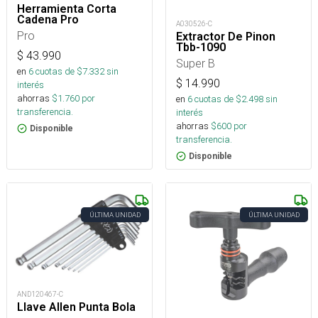
Herramienta Corta
Cadena Pro
A030526-C
Pro
Extractor De Pinon
Tbb-1090
$
43.990
Super B
en
6
cuotas de $
7.332
sin
$
14.990
interés
ahorras
$
1.760
por
en
6
cuotas de $
2.498
sin
transferencia.
interés
ahorras
$
600
por
Disponible
transferencia.
Disponible
ÚLTIMA UNIDAD
ÚLTIMA UNIDAD
AND120467-C
Llave Allen Punta Bola