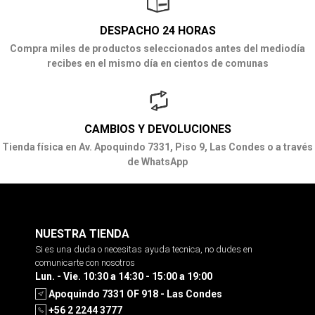
DESPACHO 24 HORAS
Compra miles de productos seleccionados antes del mediodía
recibes en el mismo día en cientos de comunas
CAMBIOS Y DEVOLUCIONES
Tienda física en Av. Apoquindo 7331, Piso 9, Las Condes o a través
de WhatsApp
NUESTRA TIENDA
Si es una duda o necesitas ayuda tecnica, no dudes en
comunicarte con nosotros
Lun. - Vie. 10:30 a 14:30 - 15:00 a 19:00
Apoquindo 7331 OF 918 - Las Condes
+56 2 2244 3777