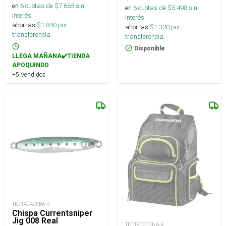
en
6
cuotas de $
7.665
sin
en
6
cuotas de $
5.498
sin
interés
interés
ahorras
$
1.840
por
ahorras
$
1.320
por
transferencia.
transferencia.
Disponible
LLEGA MAÑANA✔️TIENDA
APOQUINDO
+5 Vendidos
TEC140425BA-R
Chispa Currentsniper
Jig 008 Real
TEC180603NA-R