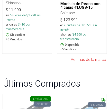
Shimano
Mochila de Pesca con
4 cajas #LUGB-15_
$
11.990
Shimano
en
6
cuotas de $
1.998
sin
$
123.990
interés
ahorras
$
480
por
en
6
cuotas de $
20.665
sin
transferencia.
interés
ahorras
$
4.960
por
Disponible
transferencia.
+5 Vendidos
Disponible
+5 Vendidos
Ver más de la marca
Últimos Comprados
ENVÍO
GRATIS
SIN STOCK
SIN STOCK