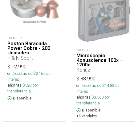
TN061116
Poston Baracuda
Power Cobre - 200
t100501
Unidades
Microscopio
H & N Sport
Konuscience 100x –
1200x
$
12.990
Konus
en
6
cuotas de $
2.165
sin
$
88.990
interés
ahorras
$
520
por
en
6
cuotas de $
14.832
sin
transferencia.
interés
ahorras
$
3.560
por
Disponible
transferencia.
Disponible
+5 Vendidos