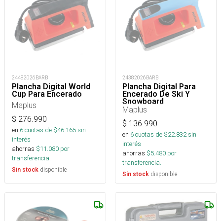
24482026BARB
24382026BARB
Plancha Digital World
Plancha Digital Para
Cup Para Encerado
Encerado De Ski Y
Snowboard
Maplus
Maplus
$
276.990
$
136.990
en
6
cuotas de $
46.165
sin
en
6
cuotas de $
22.832
sin
interés
interés
ahorras
$
11.080
por
ahorras
$
5.480
por
transferencia.
transferencia.
disponible
Sin stock
disponible
Sin stock