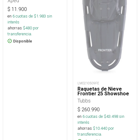
Xped
$
11.900
en
6
cuotas de $
1.983
sin
interés
ahorras
$
480
por
transferencia.
Disponible
LMO210509FE
Raquetas de Nieve
Frontier 25 Showshoe
Tubbs
$
260.990
en
6
cuotas de $
43.498
sin
interés
ahorras
$
10.440
por
transferencia.