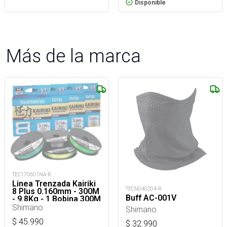
Disponible
Más de la marca
TEC170601NA-R
Linea Trenzada Kairiki
TECN040204-R
8 Plus 0.160mm - 300M
Buff AC-001V
- 9.8Kg - 1 Bobina 300M
Shimano
Shimano
$
45.990
$
32.990