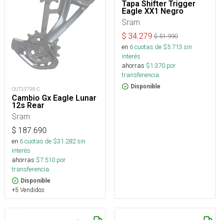
Tapa Shifter Trigger
Eagle XX1 Negro
Sram
$
34.279
$
51.990
en
6
cuotas de $
5.713
sin
interés
ahorras
$
1.370
por
transferencia.
Disponible
OUT33798-C
Cambio Gx Eagle Lunar
12s Rear
Sram
$
187.690
en
6
cuotas de $
31.282
sin
interés
ahorras
$
7.510
por
transferencia.
Disponible
+5 Vendidos