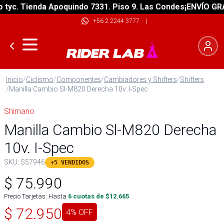
c. Tienda Apoquindo 7331. Piso 9. Las Condes
¡ENVÍO GRATIS
+56 2 2244 3777
|
Inicio
/
Ciclismo
/
Componentes
/
Cambiadores y Shifters
/
Shifters
/
Manilla Cambio Sl-M820 Derecha 10v. I-Spec
Shimano
Manilla Cambio Sl-M820 Derecha
10v. I-Spec
SKU:
S57946
+5 VENDIDOS
$
75.990
Precio Tarjetas: Hasta
6
cuotas de $
12.665
$
72.950
4
% OFF