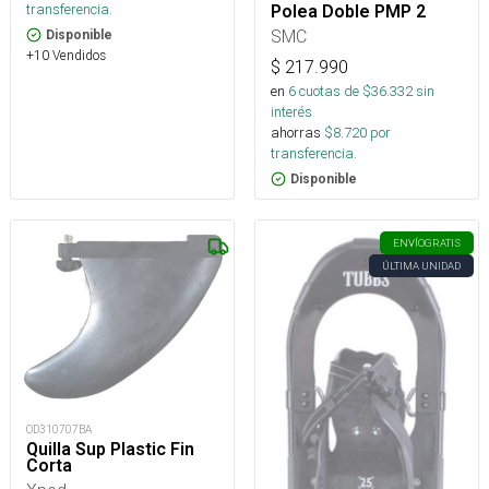
transferencia.
Polea Doble PMP 2
SMC
Disponible
+10 Vendidos
$
217.990
en
6
cuotas de $
36.332
sin
interés
ahorras
$
8.720
por
transferencia.
Disponible
ENVÍO
GRATIS
ÚLTIMA UNIDAD
OD310707BA
Quilla Sup Plastic Fin
Corta