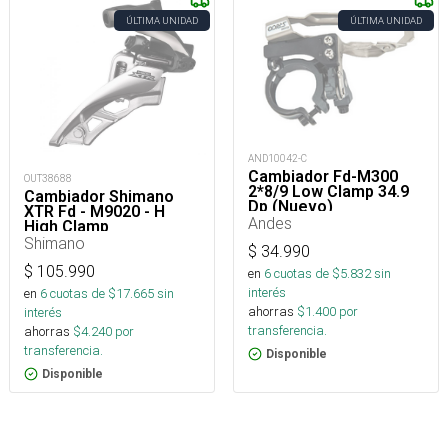
ÚLTIMA UNIDAD
ÚLTIMA UNIDAD
AND10042-C
Cambiador Fd-M300
OUT38688
2*8/9 Low Clamp 34.9
Cambiador Shimano
Dp (Nuevo)
XTR Fd - M9020 - H
Andes
High Clamp
Shimano
$
34.990
$
105.990
en
6
cuotas de $
5.832
sin
interés
en
6
cuotas de $
17.665
sin
ahorras
$
1.400
por
interés
transferencia.
ahorras
$
4.240
por
transferencia.
Disponible
Disponible