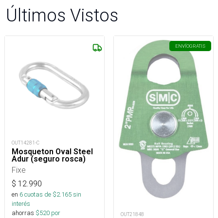
Últimos Vistos
ENVÍO
GRATIS
OUT14281-C
Mosqueton Oval Steel
Adur (seguro rosca)
Fixe
$
12.990
en
6
cuotas de $
2.165
sin
interés
ahorras
$
520
por
OUT21848