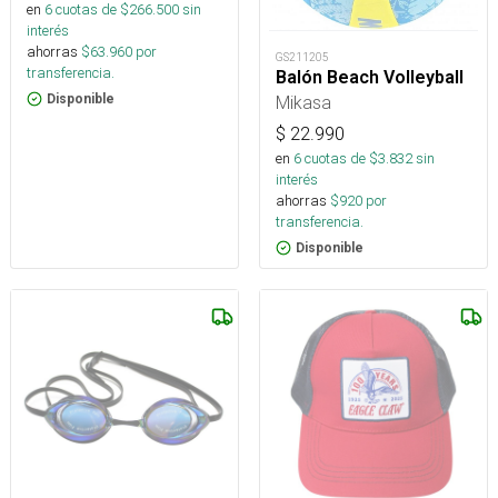
en
6
cuotas de $
266.500
sin
interés
ahorras
$
63.960
por
GS211205
transferencia.
Balón Beach Volleyball
Mikasa
Disponible
$
22.990
en
6
cuotas de $
3.832
sin
interés
ahorras
$
920
por
transferencia.
Disponible