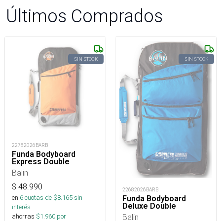
Últimos Comprados
SIN STOCK
SIN STOCK
22782026BARB
Funda Bodyboard
Express Double
Balin
$
48.990
22682026BARB
en
6
cuotas de $
8.165
sin
Funda Bodyboard
Deluxe Double
interés
Balin
ahorras
$
1.960
por