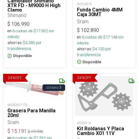
Cambiador Shimano
OUT24575
XTR FD - M9000 H High
Funda Cambio 4MM
Clamp
Caja 30MT
Shimano
Sram
$
106.990
$
102.890
en
6
cuotas de $
17.832
sin
interés
en
6
cuotas de $
17.148
sin
ahorras
$
4.280
por
interés
transferencia.
ahorras
$
4.120
por
transferencia.
Disponible
Disponible
24
%
OFF
34
%
OFF
3
ÚLTIMAS
MKR0607176
Grasera Para Manilla
20ml
Sram
M250514
Kit Roldanas Y Placa
$
15.191
$
19.990
Cambio X01 11V
en
6
cuotas de $
2.532
sin