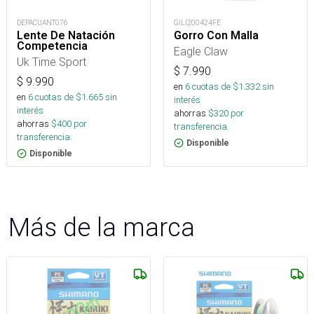
DEPACUANT076
GILI200424FE
Lente De Natación
Gorro Con Malla
Competencia
Eagle Claw
Uk Time Sport
$
7.990
$
9.990
en
6
cuotas de $
1.332
sin
en
6
cuotas de $
1.665
sin
interés
interés
ahorras
$
320
por
ahorras
$
400
por
transferencia.
transferencia.
Disponible
Disponible
Más de la marca