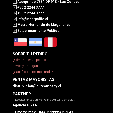
Apoquindo 7331 OF 918 - Las Condes
+56 2 2244 3777
+56 2 2244 3777
info@sherpalife.cl
Metro Hernando de Magallanes
Estacionamiento Público
SOBRE TU PEDIDO
¿Cómo hacer un pedido?
Envíos y Entregas
¿Satisfecho o Reembolsado?
VENTAS MAYORISTAS
distribucion@outcompany.cl
PARTNER
¿Necesitas ayuda en Marketing Digital - Comercial?
Agencia BIZEN