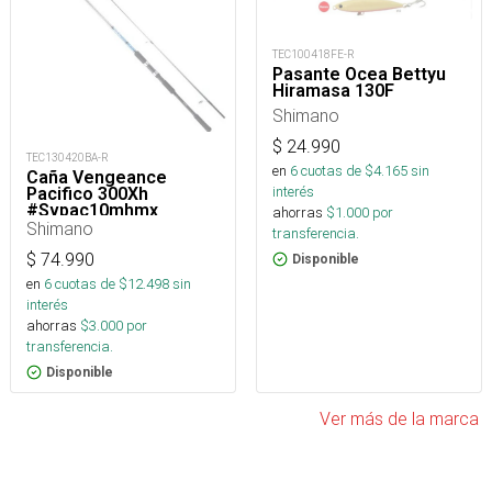
TEC100418FE-R
Pasante Ocea Bettyu
Hiramasa 130F
Shimano
$
24.990
TEC130420BA-R
en
6
cuotas de $
4.165
sin
Caña Vengeance
interés
Pacifico 300Xh
#Svpac10mhmx_
ahorras
$
1.000
por
Shimano
transferencia.
$
74.990
Disponible
en
6
cuotas de $
12.498
sin
interés
ahorras
$
3.000
por
transferencia.
Disponible
Ver más de la marca