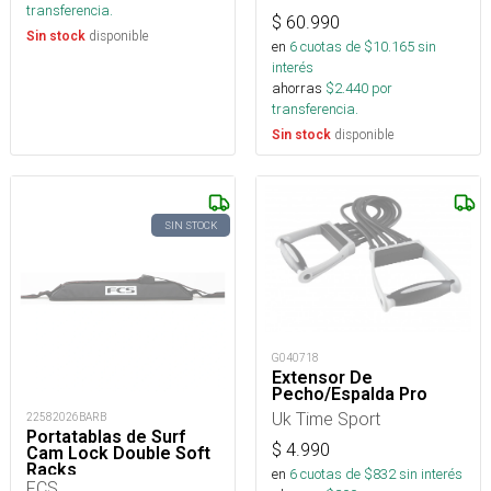
transferencia.
$
60.990
disponible
Sin stock
en
6
cuotas de $
10.165
sin
interés
ahorras
$
2.440
por
transferencia.
disponible
Sin stock
SIN STOCK
G040718
Extensor De
Pecho/Espalda Pro
Uk Time Sport
22582026BARB
Portatablas de Surf
$
4.990
Cam Lock Double Soft
Racks
en
6
cuotas de $
832
sin interés
FCS