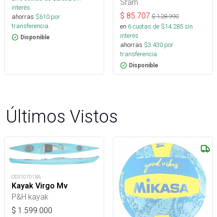
Sram
interés
$
85.707
$
128.990
ahorras
$
610
por
transferencia.
en
6
cuotas de $
14.285
sin
interés
Disponible
ahorras
$
3.430
por
transferencia.
Disponible
Últimos Vistos
OD310701BA
Kayak Virgo Mv
P&H kayak
$
1.599.000