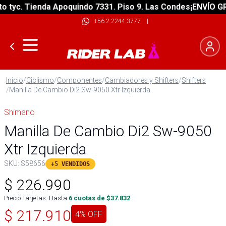
tyc. Tienda Apoquindo 7331. Piso 9. Las Condes
¡ENVÍO GRAT
+56 2 2244 3777
|
Inicio
/
Ciclismo
/
Componentes
/
Cambiadores y Shifters
/
Shifters
/
Manilla De Cambio Di2 Sw-9050 Xtr Izquierda
Shimano
Manilla De Cambio Di2 Sw-9050
Xtr Izquierda
SKU:
S58656
+5 VENDIDOS
$
226.990
Precio Tarjetas: Hasta
6
cuotas de $
37.832
$
217.910
4
% OFF