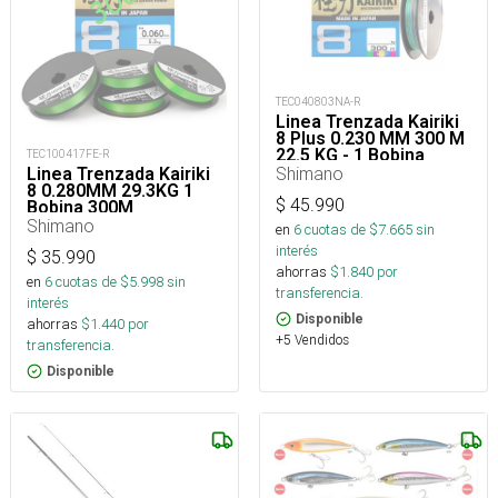
TEC040803NA-R
Linea Trenzada Kairiki
8 Plus 0.230 MM 300 M
22.5 KG - 1 Bobina
TEC100417FE-R
300M
Shimano
Linea Trenzada Kairiki
8 0.280MM 29.3KG 1
$
45.990
Bobina 300M
Shimano
en
6
cuotas de $
7.665
sin
interés
$
35.990
ahorras
$
1.840
por
en
6
cuotas de $
5.998
sin
transferencia.
interés
Disponible
ahorras
$
1.440
por
+5 Vendidos
transferencia.
Disponible