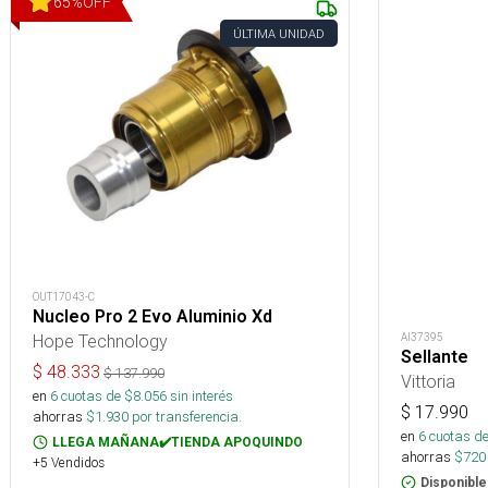
65
%
OFF
ÚLTIMA UNIDAD
OUT17043-C
Nucleo Pro 2 Evo Aluminio Xd
AI37395
Hope Technology
Sellante
$
48.333
$
137.990
Vittoria
en
6
cuotas de $
8.056
sin interés
$
17.990
ahorras
$
1.930
por transferencia.
en
6
cuotas de
LLEGA MAÑANA✔️TIENDA APOQUINDO
ahorras
$
720
+5 Vendidos
Disponible