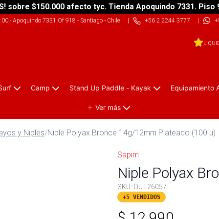
S! sobre $150.000 afecto tyc. Tienda Apoquindo 7331. Piso 
9:00
-
Apoquindo 7331 Of 918 - Santiago - Chile
|
+56 2 2244 3777
|
+
LIQUI
Surf
Camp
Stand Up Paddle - Kayak
Equipamiento 
Ver más
ayos y Niples
/
Niple Polyax Bronce 14g/12mm Plateado (100 u)
Sapim
Niple Polyax B
SKU:
OUT26057
+5 VENDIDOS
$
12.990