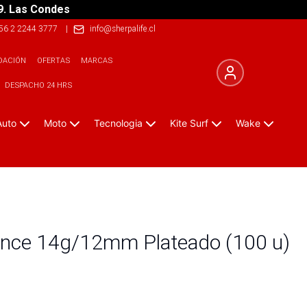
9. Las Condes
56 2 2244 3777
|
info@sherpalife.cl
DACIÓN
OFERTAS
MARCAS
DESPACHO 24 HRS
Auto
Moto
Tecnologia
Kite Surf
Wake
ronce 14g/12mm Plateado (100 u)