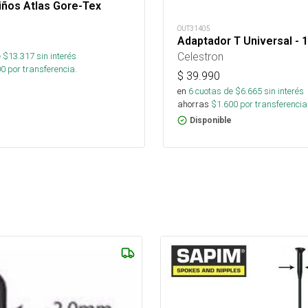
iños Atlas Gore-Tex
OUT31405
Adaptador T Universal - 1
Celestron
 $
13.317
sin interés
00
por transferencia.
$
39.990
en
6
cuotas de $
6.665
sin interés
ahorras
$
1.600
por transferencia
Disponible