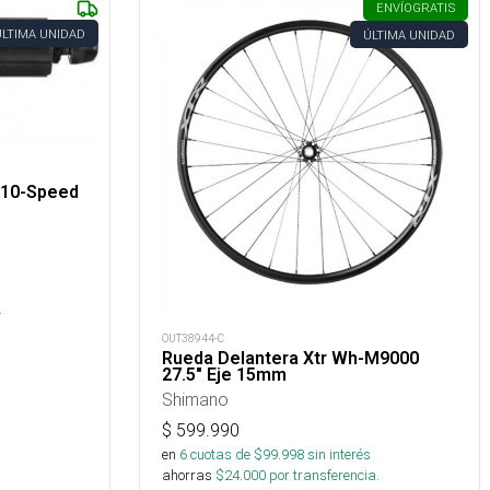
ENVÍO
GRATIS
ÚLTIMA UNIDAD
ÚLTIMA UNIDAD
/10-Speed
.
OUT38944-C
Rueda Delantera Xtr Wh-M9000
27.5" Eje 15mm
Shimano
$
599.990
en
6
cuotas de $
99.998
sin interés
ahorras
$
24.000
por transferencia.