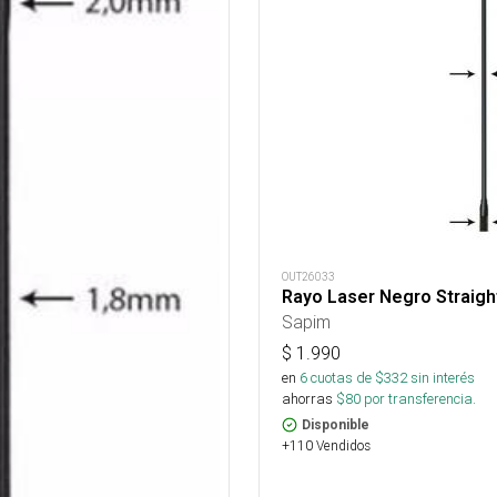
OUT26033
Rayo Laser Negro Straight
Sapim
$
1.990
en
6
cuotas de $
332
sin interés
ahorras
$
80
por transferencia.
Disponible
+110 Vendidos