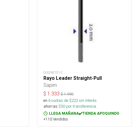
OUS240701-C
Rayo Leader Straight-Pull
Sapim
$
1.333
$
1.990
en
6
cuotas de $
222
sin interés
ahorras
$
50
por transferencia.
LLEGA MAÑANA✔️TIENDA APOQUINDO
+110 Vendidos