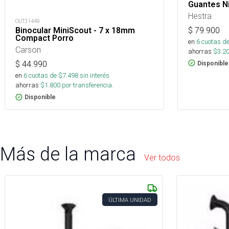
Guantes N
Hestra
OUT31449
$
79.900
Binocular MiniScout - 7 x 18mm
Compact Porro
en
6
cuotas de
Carson
ahorras
$
3.2
$
44.990
Disponible
en
6
cuotas de $
7.498
sin interés
ahorras
$
1.800
por transferencia.
Disponible
Más de la marca
Ver todos
ÚLTIMA UNIDAD