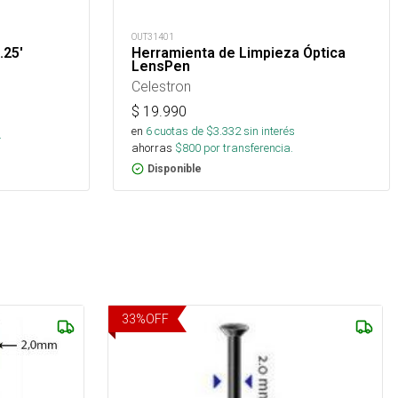
OUT31401
.25'
Herramienta de Limpieza Óptica
LensPen
Celestron
$
19.990
en
6
cuotas de $
3.332
sin interés
.
ahorras
$
800
por transferencia.
Disponible
33
%
OFF