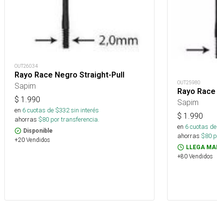
OUT26034
Rayo Race Negro Straight-Pull
OUT25980
Sapim
Rayo Race
$
1.990
Sapim
en
6
cuotas de $
332
sin interés
$
1.990
ahorras
$
80
por transferencia.
en
6
cuotas de
Disponible
ahorras
$
80
p
+20 Vendidos
LLEGA MA
+80 Vendidos