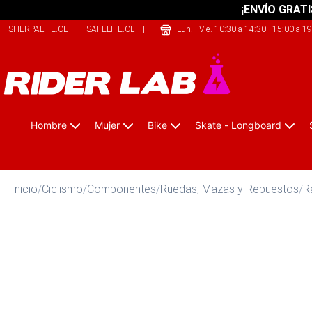
¡ENVÍO GRATI
SHERPALIFE.CL
|
SAFELIFE.CL
|
THEARMY.CL
Lun. - Vie. 10:30 a 14:30 - 15:00 a 1
Hombre
Mujer
Bike
Skate - Longboard
Inicio
/
Ciclismo
/
Componentes
/
Ruedas, Mazas y Repuestos
/
R