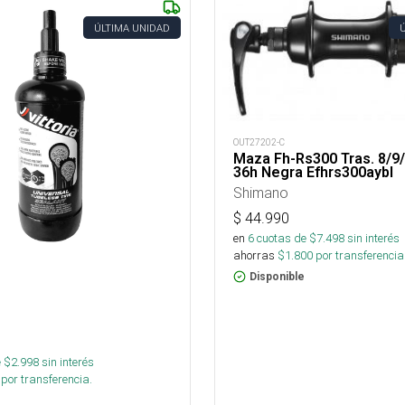
ÚLTIMA UNIDAD
OUT27202-C
Maza Fh-Rs300 Tras. 8/9
36h Negra Efhrs300aybl
Shimano
$
44.990
en
6
cuotas de $
7.498
sin interés
ahorras
$
1.800
por transferencia
Disponible
 $
2.998
sin interés
por transferencia.