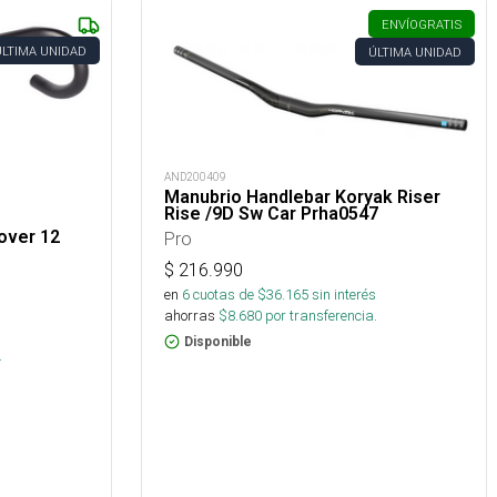
ENVÍO
GRATIS
ÚLTIMA UNIDAD
ÚLTIMA UNIDAD
AND200409
Manubrio Handlebar Koryak Riser
Rise /9D Sw Car Prha0547
over 12
Pro
$
216.990
en
6
cuotas de $
36.165
sin interés
ahorras
$
8.680
por transferencia.
s
Disponible
.