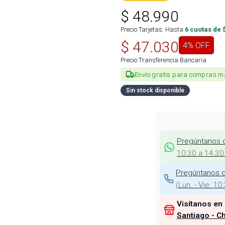
$
48.990
Precio Tarjetas: Hasta
6
cuotas de 
$
47.030
4
% OFF
Precio Transferencia Bancaria
Envío gratis para compras m
Sin stock disponible
Pregúntanos 
10:30 a 14:30
Pregúntanos d
(
Lun. - Vie. 10
Visítanos en
Santiago - Ch