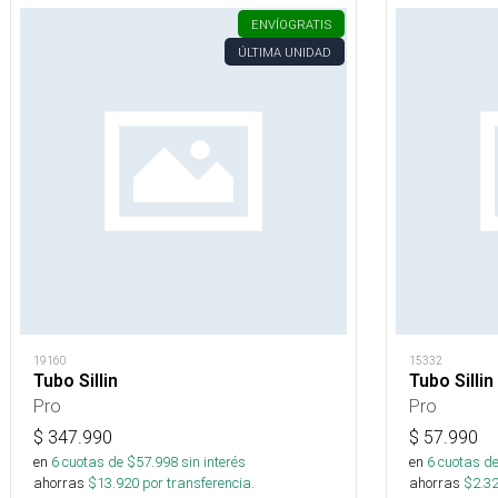
ENVÍO
GRATIS
ÚLTIMA UNIDAD
19160
15332
Tubo Sillin
Tubo Sillin
Pro
Pro
$
347.990
$
57.990
en
6
cuotas de $
57.998
sin interés
en
6
cuotas de
ahorras
$
13.920
por transferencia.
ahorras
$
2.3