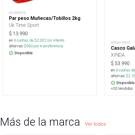
GILI290919
Par peso Muñecas/Tobillos 2kg
Uk Time Sport
$
13.990
en
6
cuotas de $
2.332
sin interés
OUTod110913
ahorras
$
560
por transferencia.
Casco Gal
Disponible
XINDA
$
53.990
en
6
cuotas de
ahorras
$
2.1
Disponible
+20 Vendidos
Más de la marca
Ver todos