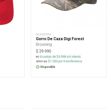
GILI0307004
Gorro De Caza Digi Forest
Browning
$
29.990
en
6
cuotas de $
4.998
sin interés
ahorras
$
1.200
por transferencia.
Disponible