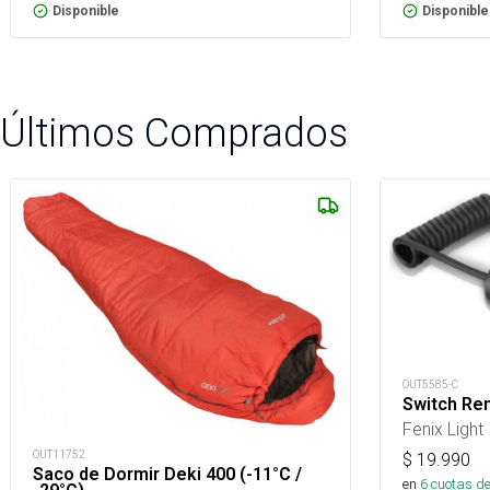
Disponible
Disponible
Últimos Comprados
OUT5585-C
Switch Re
Fenix Light
OUT11752
$
19.990
Saco de Dormir Deki 400 (-11°C /
en
6
cuotas de