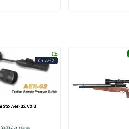
2
ÚLTIMAS
moto Aer-02 V2.0
 $
3.332
sin interés