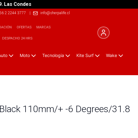
9. Las Condes
56 2 2244 3777
|
info@sherpalife.cl
DACIÓN
OFERTAS
MARCAS
DESPACHO 24 HRS
Auto
Moto
Tecnologia
Kite Surf
Wake
t Black 110mm/+ -6 Degrees/31.8