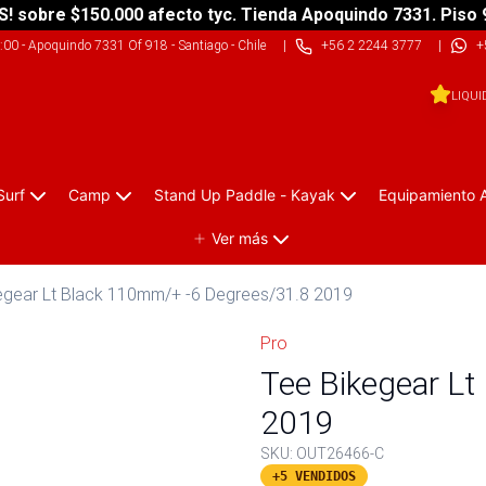
S! sobre $150.000 afecto tyc. Tienda Apoquindo 7331. Piso 
9:00
-
Apoquindo 7331 Of 918 - Santiago - Chile
|
+56 2 2244 3777
|
+
LIQUI
Surf
Camp
Stand Up Paddle - Kayak
Equipamiento 
Ver más
egear Lt Black 110mm/+ -6 Degrees/31.8 2019
Pro
Tee Bikegear L
2019
SKU:
OUT26466-C
+5 VENDIDOS