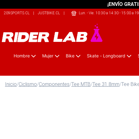
¡ENVÍO GRATI
209SPORTS.CL
|
JUSTBIKE.CL
|
SAFELIFE.CL
Lun. - Vie. 10:30 a 14:30 - 15:00 a 1
Hombre
Mujer
Bike
Skate - Longboard
Inicio
/
Ciclismo
/
Componentes
/
Tee MTB
/
Tee 31.8mm
/
Tee Bik