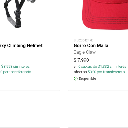
GILI200424FE
axy Climbing Helmet
Gorro Con Malla
Eagle Claw
$
7.990
 $
8.998
sin interés
en
6
cuotas de $
1.332
sin interés
60
por transferencia.
ahorras
$
320
por transferencia.
Disponible