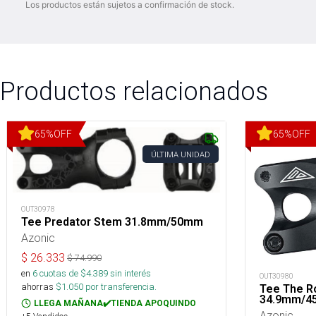
Los productos están sujetos a confirmación de stock.
Productos relacionados
65
%
OFF
65
%
OFF
ÚLTIMA UNIDAD
OUT30978
Tee Predator Stem 31.8mm/50mm
Azonic
$
26.333
$
74.990
en
6
cuotas de $
4.389
sin interés
OUT30980
ahorras
$
1.050
por transferencia.
Tee The R
34.9mm/
LLEGA MAÑANA✔️TIENDA APOQUINDO
Azonic