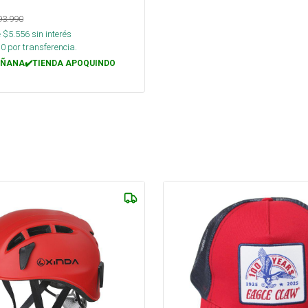
93.990
 $
5.556
sin interés
30
por transferencia.
ÑANA✔️TIENDA APOQUINDO