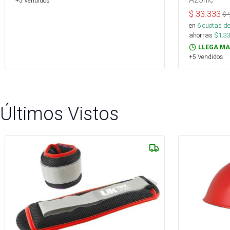
+5 Vendidos
$
33.333
$
en
6
cuotas de
ahorras
$
1.3
LLEGA MA
+5 Vendidos
Últimos Vistos