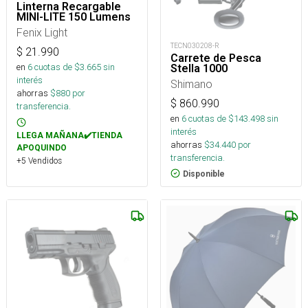
Linterna Recargable
MINI-LITE 150 Lumens
Fenix Light
TECN030208-R
$
21.990
Carrete de Pesca
en
6
cuotas de $
3.665
sin
Stella 1000
interés
Shimano
ahorras
$
880
por
$
860.990
transferencia.
en
6
cuotas de $
143.498
sin
interés
LLEGA MAÑANA✔️TIENDA
ahorras
$
34.440
por
APOQUINDO
transferencia.
+5 Vendidos
Disponible