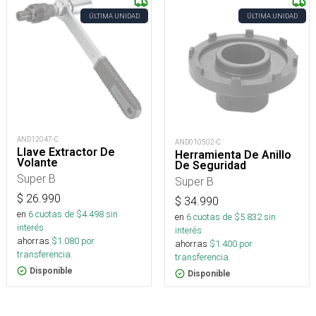
ÚLTIMA UNIDAD
ÚLTIMA UNIDAD
AND12047-C
AND010502-C
Llave Extractor De
Herramienta De Anillo
Volante
De Seguridad
Super B
Super B
$
26.990
$
34.990
en
6
cuotas de $
4.498
sin
en
6
cuotas de $
5.832
sin
interés
interés
ahorras
$
1.080
por
ahorras
$
1.400
por
transferencia.
transferencia.
Disponible
Disponible