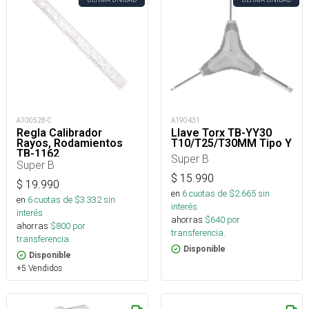
A100528-C
A190431
Regla Calibrador
Llave Torx TB-YY30
Rayos, Rodamientos
T10/T25/T30MM Tipo Y
TB-1162
Super B
Super B
$
15.990
$
19.990
en
6
cuotas de $
2.665
sin
en
6
cuotas de $
3.332
sin
interés
interés
ahorras
$
640
por
ahorras
$
800
por
transferencia.
transferencia.
Disponible
Disponible
+5 Vendidos