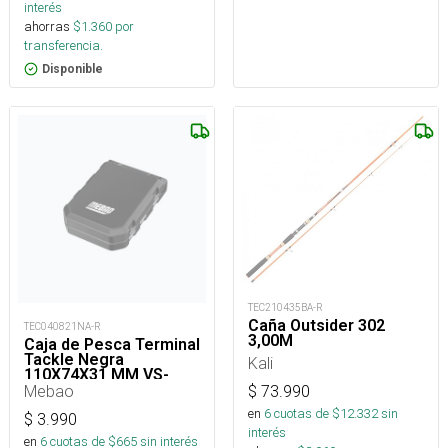
interés
ahorras
$
1.360
por
transferencia.
Disponible
TEC210435BA-R
Caña Outsider 302
TEC040821NA-R
3,00M
Caja de Pesca Terminal
Tackle Negra
Kali
110X74X31 MM VS-
1174X
Mebao
$
73.990
en
6
cuotas de $
12.332
sin
$
3.990
interés
en
6
cuotas de $
665
sin interés