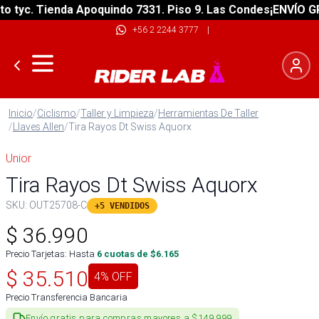
tyc. Tienda Apoquindo 7331. Piso 9. Las Condes
¡ENVÍO GRAT
+56 2 2244 3777
|
Inicio
/
Ciclismo
/
Taller y Limpieza
/
Herramientas De Taller
/
Llaves Allen
/
Tira Rayos Dt Swiss Aquorx
Unior
Tira Rayos Dt Swiss Aquorx
SKU:
OUT25708-C
+5 VENDIDOS
$
36.990
Precio Tarjetas: Hasta
6
cuotas de $
6.165
$
35.510
4
% OFF
Precio Transferencia Bancaria
Envío gratis para compras mayores a $149.999