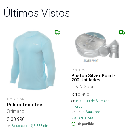
Últimos Vistos
TN061122
Poston Silver Point -
200 Unidades
H & N Sport
$
10.990
TEC021002FE
en
6
cuotas de $
1.832
sin
Polera Tech Tee
interés
Shimano
ahorras
$
440
por
transferencia.
$
33.990
Disponible
en
6
cuotas de $
5.665
sin