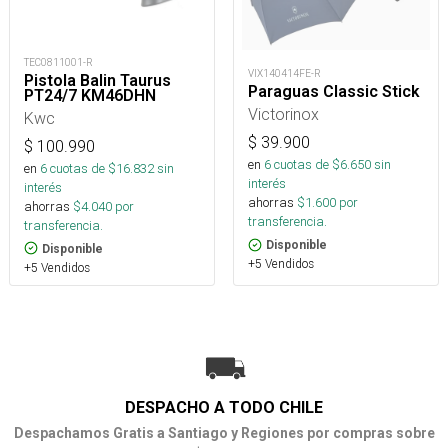
TEC0811001-R
VIX140414FE-R
Pistola Balin Taurus
Paraguas Classic Stick
PT24/7 KM46DHN
Victorinox
Kwc
$
39.900
$
100.990
en
6
cuotas de $
6.650
sin
en
6
cuotas de $
16.832
sin
interés
interés
ahorras
$
1.600
por
ahorras
$
4.040
por
transferencia.
transferencia.
Disponible
Disponible
+5 Vendidos
+5 Vendidos
DESPACHO A TODO CHILE
Despachamos Gratis a Santiago y Regiones por compras sobre