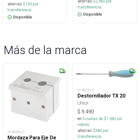
ahorras
$
2.960
por
ahorras
$
160
por
transferencia.
transferencia.
Disponible
Disponible
Más de la marca
m140231-C
Destornillador TX 20
Unior
$
9.490
en
6
cuotas de $
1.582
sin
interés
ahorras
$
380
por
m140265-C
transferencia.
Mordaza Para Eje De