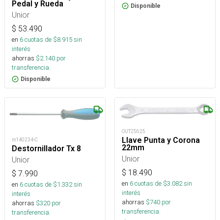
Pedal y Rueda
Disponible
Unior
$
53.490
en
6
cuotas de $
8.915
sin
interés
ahorras
$
2.140
por
transferencia.
Disponible
OUT25625
Llave Punta y Corona
m140234-C
22mm
Destornillador Tx 8
Unior
Unior
$
18.490
$
7.990
en
6
cuotas de $
3.082
sin
en
6
cuotas de $
1.332
sin
interés
interés
ahorras
$
740
por
ahorras
$
320
por
transferencia.
transferencia.