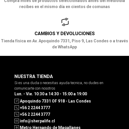
Compra miles de productos seleccionados antes del mediodía
recibes en el mismo día en cientos de comunas
CAMBIOS Y DEVOLUCIONES
Tienda física en Av. Apoquindo 7331, Piso 9, Las Condes o a través
de WhatsApp
NUESTRA TIENDA
Si es una duda o necesitas ayuda tecnica, no dudes en
comunicarte con nosotros
Lun. - Vie. 10:30 a 14:30 - 15:00 a 19:00
Apoquindo 7331 OF 918 - Las Condes
+56 2 2244 3777
+56 2 2244 3777
info@sherpalife.cl
Metro Hernando de Magallanes