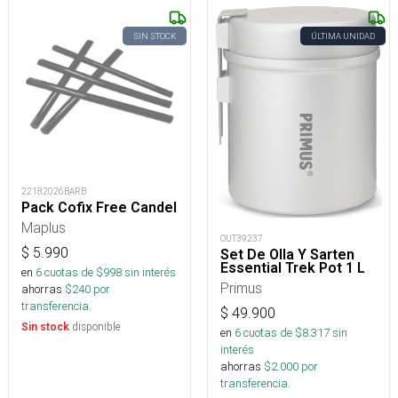
SIN STOCK
ÚLTIMA UNIDAD
22182026BARB
Pack Cofix Free Candel
Maplus
OUT39237
$
5.990
Set De Olla Y Sarten
Essential Trek Pot 1 L
en
6
cuotas de $
998
sin interés
Primus
ahorras
$
240
por
transferencia.
$
49.900
disponible
Sin stock
en
6
cuotas de $
8.317
sin
interés
ahorras
$
2.000
por
transferencia.