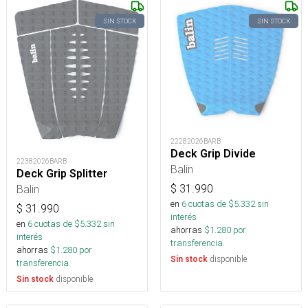
SIN STOCK
SIN STOCK
22282026BARB
Deck Grip Divide
22382026BARB
Balin
Deck Grip Splitter
$
31.990
Balin
en
6
cuotas de $
5.332
sin
$
31.990
interés
en
6
cuotas de $
5.332
sin
ahorras
$
1.280
por
interés
transferencia.
ahorras
$
1.280
por
disponible
Sin stock
transferencia.
disponible
Sin stock