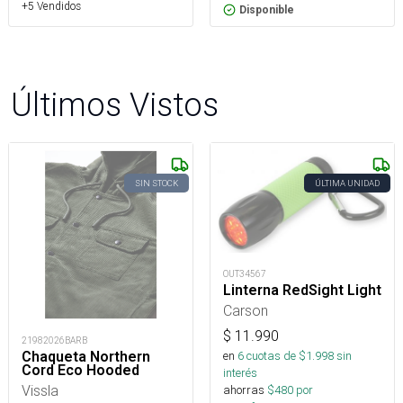
+5 Vendidos
Disponible
Últimos Vistos
SIN STOCK
ÚLTIMA UNIDAD
OUT34567
Linterna RedSight Light
Carson
$
11.990
21982026BARB
Chaqueta Northern
en
6
cuotas de $
1.998
sin
Cord Eco Hooded
interés
Vissla
ahorras
$
480
por