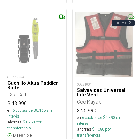
2
ÚLTIMAS
OUT13245-C
Cuchillo Akua Paddler
OD251001
Knife
Salvavidas Universal
Gear Aid
Life Vest
CoolKayak
$
48.990
$
26.990
en
6
cuotas de $
8.165
sin
interés
en
6
cuotas de $
4.498
sin
ahorras
$
1.960
por
interés
transferencia.
ahorras
$
1.080
por
transferencia.
Disponible