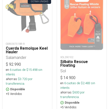
ÚLTIMA UNIDAD
ODR030701BR-R
Cuerda Remolque Keel
Hauler
Salamander
VOL290102
Silbáto Rescue
$
92.990
Floating
en
6
cuotas de $
15.498
sin
Sol
interés
$
14.900
ahorras
$
3.720
por
en
6
cuotas de $
2.483
sin
transferencia.
interés
Disponible
ahorras
$
600
por
+5 Vendidos
transferencia.
Disponible
+5 Vendidos