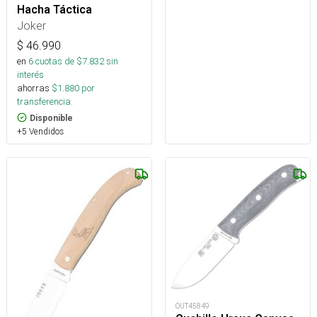
Hacha Táctica
Joker
$
46.990
en
6
cuotas de $
7.832
sin
interés
ahorras
$
1.880
por
transferencia.
Disponible
+5 Vendidos
OUT45849