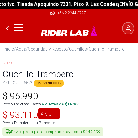
tyc. Tienda Apoquindo 7331. Piso 9. Las Condes
¡ENVÍO GRAT
+56 2 2244 3777
|
Inicio
/
Agua
/
Seguridad y Rescate
/
Cuchillos
/
Cuchillo Trampero
Joker
Cuchillo Trampero
SKU:
OUT26579
+5 VENDIDOS
$
96.990
Precio Tarjetas: Hasta
6
cuotas de $
16.165
$
93.110
4
% OFF
Precio Transferencia Bancaria
Envío gratis para compras mayores a $149.999