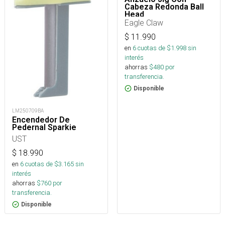
Cabeza Redonda Ball
Head
Eagle Claw
$
11.990
en
6
cuotas de $
1.998
sin
interés
ahorras
$
480
por
transferencia.
Disponible
LM250709BA
Encendedor De
Pedernal Sparkie
UST
$
18.990
en
6
cuotas de $
3.165
sin
interés
ahorras
$
760
por
transferencia.
Disponible