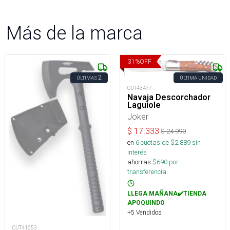
Más de la marca
31
%
OFF
2
ÚLTIMAS
ÚLTIMA UNIDAD
OUT43477
Navaja Descorchador
Laguiole
Joker
$
17.333
$
24.990
en
6
cuotas de $
2.889
sin
interés
ahorras
$
690
por
transferencia.
LLEGA MAÑANA✔️TIENDA
APOQUINDO
+5 Vendidos
OUT41653