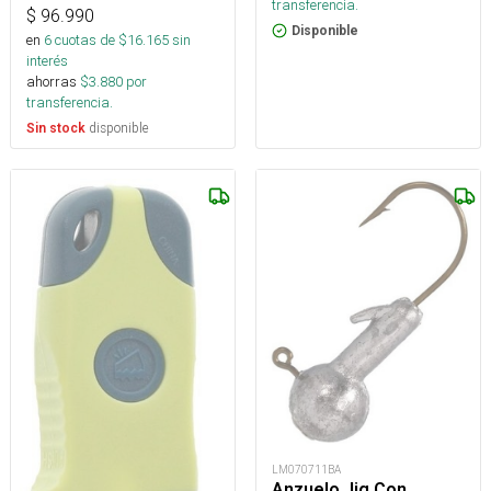
transferencia.
$
96.990
Disponible
en
6
cuotas de $
16.165
sin
interés
ahorras
$
3.880
por
transferencia.
disponible
Sin stock
LM070711BA
Anzuelo Jig Con